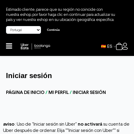
Estimado cliente, parece que su región no coincide con
nuestra eshop, por favor haga clic en continuar para actualizar su
país y ver nuestra eshop en su ubicación geográfica específica.
Continúa
ES
Iniciar sesión
PÁGINA DE INICIO
/
MI PERFIL
/
INICIAR SESIÓN
aviso
: Uso de “Iniciar sesión sin Uber”
no activará
su cuenta de
Uber después de ordenar. Elija ""Iniciar sesión con Uber"" si